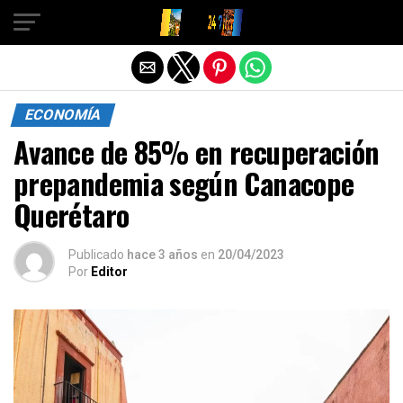
Salir de la versión móvil
ECONOMÍA
Avance de 85% en recuperación
prepandemia según Canacope
Querétaro
Publicado
hace 3 años
en
20/04/2023
Por
Editor