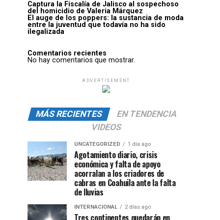
Captura la Fiscalía de Jalisco al sospechoso
del homicidio de Valeria Márquez
El auge de los poppers: la sustancia de moda
entre la juventud que todavía no ha sido
ilegalizada
Comentarios recientes
No hay comentarios que mostrar.
ADVERTISEMENT
MÁS RECIENTES
EN TENDENCIA
VIDEOS
UNCATEGORIZED
1 día ago
Agotamiento diario, crisis
económica y falta de apoyo
acorralan a los criadores de
cabras en Coahuila ante la falta
de lluvias
INTERNACIONAL
2 días ago
Tres continentes quedarán en