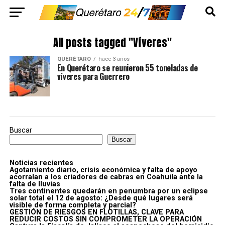
All posts tagged "Víveres"
QUERÉTARO
hace 3 años
En Querétaro se reunieron 55 toneladas de
víveres para Guerrero
Buscar
Buscar
Noticias recientes
Agotamiento diario, crisis económica y falta de apoyo
acorralan a los criadores de cabras en Coahuila ante la
falta de lluvias
Tres continentes quedarán en penumbra por un eclipse
solar total el 12 de agosto: ¿Desde qué lugares será
visible de forma completa y parcial?
GESTIÓN DE RIESGOS EN FLOTILLAS, CLAVE PARA
REDUCIR COSTOS SIN COMPROMETER LA OPERACIÓN