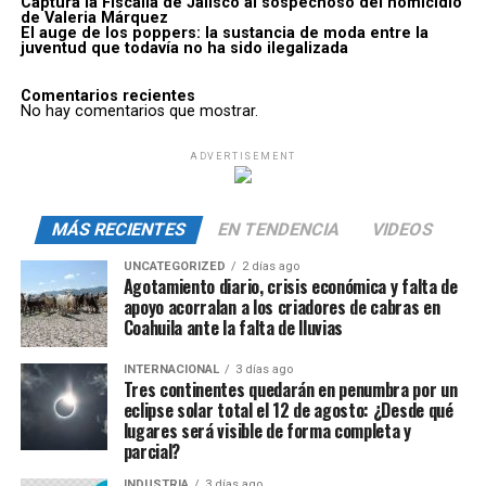
Captura la Fiscalía de Jalisco al sospechoso del homicidio
de Valeria Márquez
El auge de los poppers: la sustancia de moda entre la
juventud que todavía no ha sido ilegalizada
Comentarios recientes
No hay comentarios que mostrar.
ADVERTISEMENT
MÁS RECIENTES
EN TENDENCIA
VIDEOS
UNCATEGORIZED
2 días ago
Agotamiento diario, crisis económica y falta de
apoyo acorralan a los criadores de cabras en
Coahuila ante la falta de lluvias
INTERNACIONAL
3 días ago
Tres continentes quedarán en penumbra por un
eclipse solar total el 12 de agosto: ¿Desde qué
lugares será visible de forma completa y
parcial?
INDUSTRIA
3 días ago