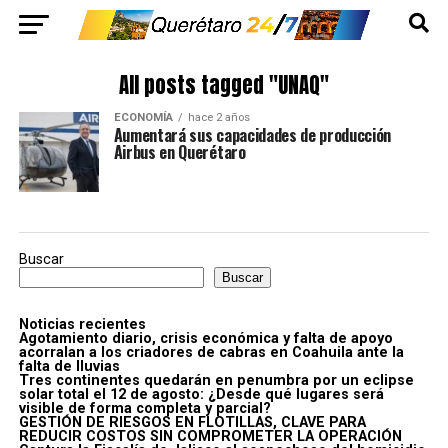
All posts tagged "UNAQ"
ECONOMÍA
hace 2 años
Aumentará sus capacidades de producción
Airbus en Querétaro
Buscar
Buscar
Noticias recientes
Agotamiento diario, crisis económica y falta de apoyo
acorralan a los criadores de cabras en Coahuila ante la
falta de lluvias
Tres continentes quedarán en penumbra por un eclipse
solar total el 12 de agosto: ¿Desde qué lugares será
visible de forma completa y parcial?
GESTIÓN DE RIESGOS EN FLOTILLAS, CLAVE PARA
REDUCIR COSTOS SIN COMPROMETER LA OPERACIÓN