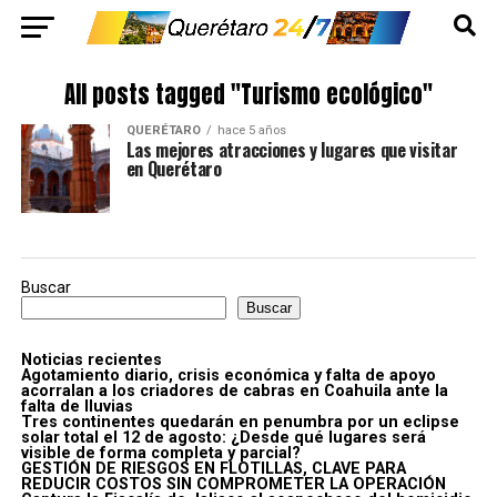
All posts tagged "Turismo ecológico"
QUERÉTARO
hace 5 años
Las mejores atracciones y lugares que visitar
en Querétaro
Buscar
Buscar
Noticias recientes
Agotamiento diario, crisis económica y falta de apoyo
acorralan a los criadores de cabras en Coahuila ante la
falta de lluvias
Tres continentes quedarán en penumbra por un eclipse
solar total el 12 de agosto: ¿Desde qué lugares será
visible de forma completa y parcial?
GESTIÓN DE RIESGOS EN FLOTILLAS, CLAVE PARA
REDUCIR COSTOS SIN COMPROMETER LA OPERACIÓN