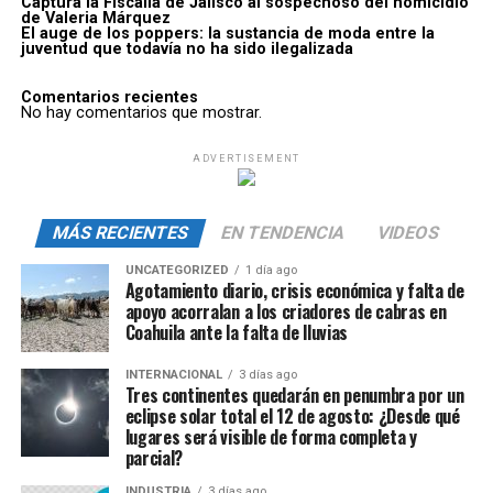
Captura la Fiscalía de Jalisco al sospechoso del homicidio
de Valeria Márquez
El auge de los poppers: la sustancia de moda entre la
juventud que todavía no ha sido ilegalizada
Comentarios recientes
No hay comentarios que mostrar.
ADVERTISEMENT
MÁS RECIENTES
EN TENDENCIA
VIDEOS
UNCATEGORIZED
1 día ago
Agotamiento diario, crisis económica y falta de
apoyo acorralan a los criadores de cabras en
Coahuila ante la falta de lluvias
INTERNACIONAL
3 días ago
Tres continentes quedarán en penumbra por un
eclipse solar total el 12 de agosto: ¿Desde qué
lugares será visible de forma completa y
parcial?
INDUSTRIA
3 días ago