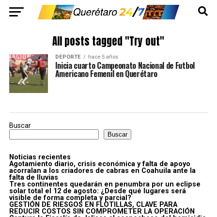
All posts tagged "Try out"
DEPORTE
hace 5 años
Inicia cuarto Campeonato Nacional de Futbol
Americano Femenil en Querétaro
Buscar
Buscar
Noticias recientes
Agotamiento diario, crisis económica y falta de apoyo
acorralan a los criadores de cabras en Coahuila ante la
falta de lluvias
Tres continentes quedarán en penumbra por un eclipse
solar total el 12 de agosto: ¿Desde qué lugares será
visible de forma completa y parcial?
GESTIÓN DE RIESGOS EN FLOTILLAS, CLAVE PARA
REDUCIR COSTOS SIN COMPROMETER LA OPERACIÓN