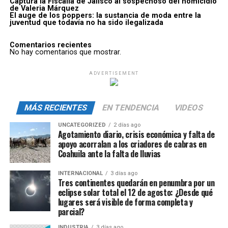
Captura la Fiscalía de Jalisco al sospechoso del homicidio
de Valeria Márquez
El auge de los poppers: la sustancia de moda entre la
juventud que todavía no ha sido ilegalizada
Comentarios recientes
No hay comentarios que mostrar.
ADVERTISEMENT
MÁS RECIENTES
EN TENDENCIA
VIDEOS
UNCATEGORIZED
2 días ago
Agotamiento diario, crisis económica y falta de
apoyo acorralan a los criadores de cabras en
Coahuila ante la falta de lluvias
INTERNACIONAL
3 días ago
Tres continentes quedarán en penumbra por un
eclipse solar total el 12 de agosto: ¿Desde qué
lugares será visible de forma completa y
parcial?
INDUSTRIA
3 días ago