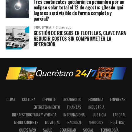
Tres continentes quedarán en penumbra por un
eclipse solar total el 12 de agosto: ¿Desde qué
lugares será visible de forma completa y
parcial?
INDUSTRIA
3 días ago
GESTIÓN DE RIESGOS EN FLOTILLAS, CLAVE PARA
REDUCIR COSTOS SIN COMPROMETER LA
OPERACIÓN
CLIMA
CULTURA
DEPORTE
DESARROLLO
ECONOMÍA
EMPRESAS
ENTRETENIMIENTO
FINANZAS
INDUSTRIA
INFRAESTRUCTURA Y VIVIENDA
INTERNACIONAL
JUSTICIA
LABORAL
MEDIO AMBIENTE
MOVILIDAD
NACIONAL
NEGOCIOS
POLÍTICA
QUERÉTARO
SALUD
SEGURIDAD
SOCIAL
TECNOLOGÍA