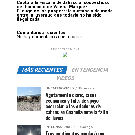
Captura la Fiscalía de Jalisco al sospechoso
del homicidio de Valeria Márquez
El auge de los poppers: la sustancia de moda
entre la juventud que todavía no ha sido
ilegalizada
Comentarios recientes
No hay comentarios que mostrar.
ADVERTISEMENT
MÁS RECIENTES
EN TENDENCIA
VIDEOS
UNCATEGORIZED
15 horas ago
Agotamiento diario, crisis
económica y falta de apoyo
acorralan a los criadores de
cabras en Coahuila ante la falta
de lluvias
INTERNACIONAL
2 días ago
Tres continentes quedarán en