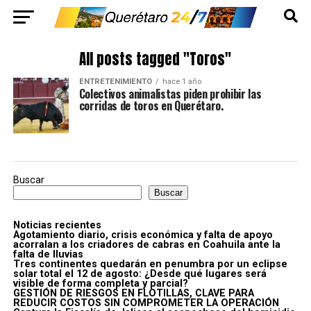
All posts tagged "Toros"
ENTRETENIMIENTO
hace 1 año
Colectivos animalistas piden prohibir las
corridas de toros en Querétaro.
Buscar
Buscar
Noticias recientes
Agotamiento diario, crisis económica y falta de apoyo
acorralan a los criadores de cabras en Coahuila ante la
falta de lluvias
Tres continentes quedarán en penumbra por un eclipse
solar total el 12 de agosto: ¿Desde qué lugares será
visible de forma completa y parcial?
GESTIÓN DE RIESGOS EN FLOTILLAS, CLAVE PARA
REDUCIR COSTOS SIN COMPROMETER LA OPERACIÓN