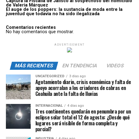
Captura la Fiscalía de Jalisco al sospechoso del homicidio
de Valeria Márquez
El auge de los poppers: la sustancia de moda entre la
juventud que todavía no ha sido ilegalizada
Comentarios recientes
No hay comentarios que mostrar.
ADVERTISEMENT
MÁS RECIENTES
EN TENDENCIA
VIDEOS
UNCATEGORIZED
3 días ago
Agotamiento diario, crisis económica y falta de
apoyo acorralan a los criadores de cabras en
Coahuila ante la falta de lluvias
INTERNACIONAL
4 días ago
Tres continentes quedarán en penumbra por un
eclipse solar total el 12 de agosto: ¿Desde qué
lugares será visible de forma completa y
parcial?
INDUSTRIA
4 días ago