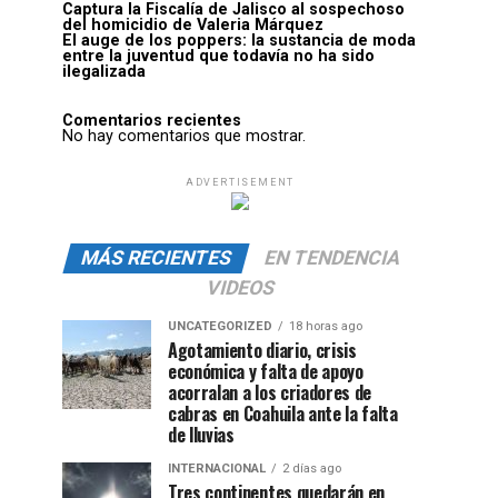
Captura la Fiscalía de Jalisco al sospechoso
del homicidio de Valeria Márquez
El auge de los poppers: la sustancia de moda
entre la juventud que todavía no ha sido
ilegalizada
Comentarios recientes
No hay comentarios que mostrar.
ADVERTISEMENT
MÁS RECIENTES
EN TENDENCIA
VIDEOS
UNCATEGORIZED
18 horas ago
Agotamiento diario, crisis
económica y falta de apoyo
acorralan a los criadores de
cabras en Coahuila ante la falta
de lluvias
INTERNACIONAL
2 días ago
Tres continentes quedarán en