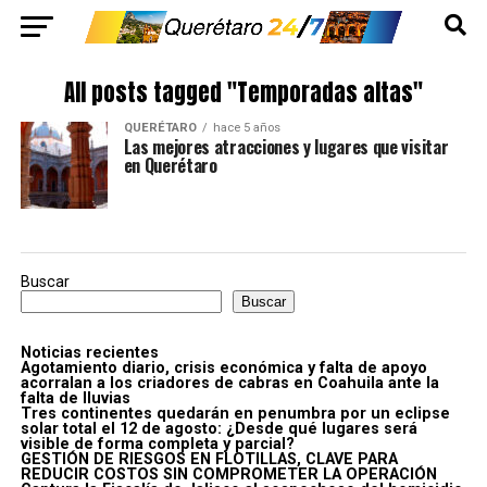
All posts tagged "Temporadas altas"
QUERÉTARO
hace 5 años
Las mejores atracciones y lugares que visitar
en Querétaro
Buscar
Buscar
Noticias recientes
Agotamiento diario, crisis económica y falta de apoyo
acorralan a los criadores de cabras en Coahuila ante la
falta de lluvias
Tres continentes quedarán en penumbra por un eclipse
solar total el 12 de agosto: ¿Desde qué lugares será
visible de forma completa y parcial?
GESTIÓN DE RIESGOS EN FLOTILLAS, CLAVE PARA
REDUCIR COSTOS SIN COMPROMETER LA OPERACIÓN