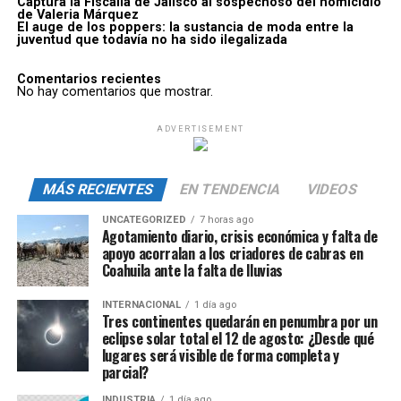
Captura la Fiscalía de Jalisco al sospechoso del homicidio
de Valeria Márquez
El auge de los poppers: la sustancia de moda entre la
juventud que todavía no ha sido ilegalizada
Comentarios recientes
No hay comentarios que mostrar.
ADVERTISEMENT
MÁS RECIENTES
EN TENDENCIA
VIDEOS
UNCATEGORIZED
7 horas ago
Agotamiento diario, crisis económica y falta de
apoyo acorralan a los criadores de cabras en
Coahuila ante la falta de lluvias
INTERNACIONAL
1 día ago
Tres continentes quedarán en penumbra por un
eclipse solar total el 12 de agosto: ¿Desde qué
lugares será visible de forma completa y
parcial?
INDUSTRIA
1 día ago