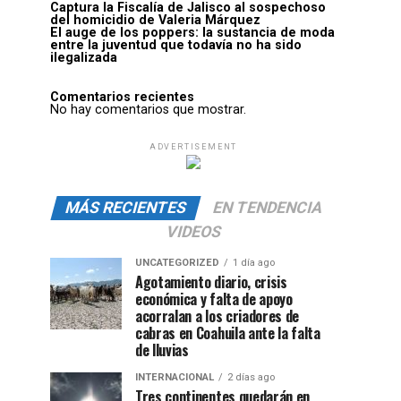
Captura la Fiscalía de Jalisco al sospechoso
del homicidio de Valeria Márquez
El auge de los poppers: la sustancia de moda
entre la juventud que todavía no ha sido
ilegalizada
Comentarios recientes
No hay comentarios que mostrar.
ADVERTISEMENT
MÁS RECIENTES
EN TENDENCIA
VIDEOS
UNCATEGORIZED
1 día ago
Agotamiento diario, crisis
económica y falta de apoyo
acorralan a los criadores de
cabras en Coahuila ante la falta
de lluvias
INTERNACIONAL
2 días ago
Tres continentes quedarán en