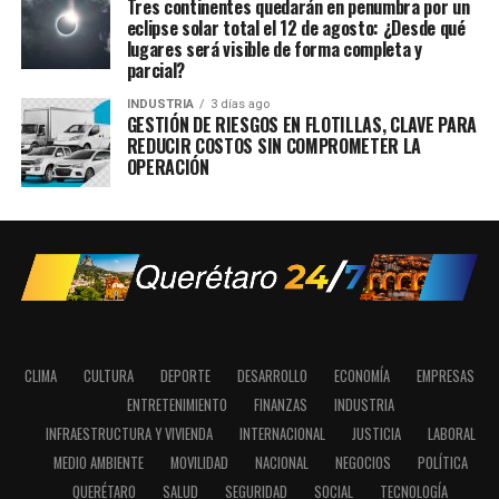
Tres continentes quedarán en penumbra por un
eclipse solar total el 12 de agosto: ¿Desde qué
lugares será visible de forma completa y
parcial?
INDUSTRIA
3 días ago
GESTIÓN DE RIESGOS EN FLOTILLAS, CLAVE PARA
REDUCIR COSTOS SIN COMPROMETER LA
OPERACIÓN
CLIMA
CULTURA
DEPORTE
DESARROLLO
ECONOMÍA
EMPRESAS
ENTRETENIMIENTO
FINANZAS
INDUSTRIA
INFRAESTRUCTURA Y VIVIENDA
INTERNACIONAL
JUSTICIA
LABORAL
MEDIO AMBIENTE
MOVILIDAD
NACIONAL
NEGOCIOS
POLÍTICA
QUERÉTARO
SALUD
SEGURIDAD
SOCIAL
TECNOLOGÍA