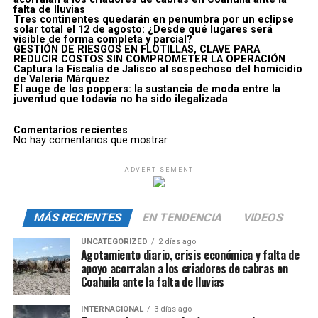
falta de lluvias
Tres continentes quedarán en penumbra por un eclipse
solar total el 12 de agosto: ¿Desde qué lugares será
visible de forma completa y parcial?
GESTIÓN DE RIESGOS EN FLOTILLAS, CLAVE PARA
REDUCIR COSTOS SIN COMPROMETER LA OPERACIÓN
Captura la Fiscalía de Jalisco al sospechoso del homicidio
de Valeria Márquez
El auge de los poppers: la sustancia de moda entre la
juventud que todavía no ha sido ilegalizada
Comentarios recientes
No hay comentarios que mostrar.
ADVERTISEMENT
MÁS RECIENTES
EN TENDENCIA
VIDEOS
UNCATEGORIZED
2 días ago
Agotamiento diario, crisis económica y falta de
apoyo acorralan a los criadores de cabras en
Coahuila ante la falta de lluvias
INTERNACIONAL
3 días ago