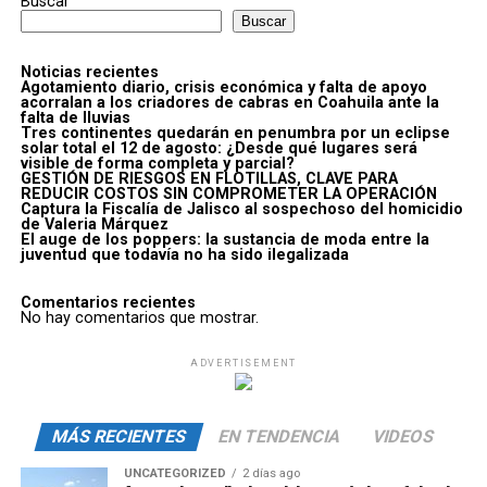
Buscar
Buscar
Noticias recientes
Agotamiento diario, crisis económica y falta de apoyo
acorralan a los criadores de cabras en Coahuila ante la
falta de lluvias
Tres continentes quedarán en penumbra por un eclipse
solar total el 12 de agosto: ¿Desde qué lugares será
visible de forma completa y parcial?
GESTIÓN DE RIESGOS EN FLOTILLAS, CLAVE PARA
REDUCIR COSTOS SIN COMPROMETER LA OPERACIÓN
Captura la Fiscalía de Jalisco al sospechoso del homicidio
de Valeria Márquez
El auge de los poppers: la sustancia de moda entre la
juventud que todavía no ha sido ilegalizada
Comentarios recientes
No hay comentarios que mostrar.
ADVERTISEMENT
MÁS RECIENTES
EN TENDENCIA
VIDEOS
UNCATEGORIZED
2 días ago