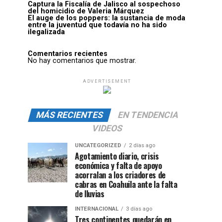
Captura la Fiscalía de Jalisco al sospechoso
del homicidio de Valeria Márquez
El auge de los poppers: la sustancia de moda
entre la juventud que todavía no ha sido
ilegalizada
Comentarios recientes
No hay comentarios que mostrar.
ADVERTISEMENT
MÁS RECIENTES
EN TENDENCIA
VIDEOS
UNCATEGORIZED
2 días ago
Agotamiento diario, crisis
económica y falta de apoyo
acorralan a los criadores de
cabras en Coahuila ante la falta
de lluvias
INTERNACIONAL
3 días ago
Tres continentes quedarán en