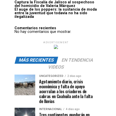
Captura la Fiscalía de Jalisco al sospechoso
del homicidio de Valeria Márquez
El auge de los poppers: la sustancia de moda
entre la juventud que todavía no ha sido
ilegalizada
Comentarios recientes
No hay comentarios que mostrar.
ADVERTISEMENT
MÁS RECIENTES
EN TENDENCIA
VIDEOS
UNCATEGORIZED
2 días ago
Agotamiento diario, crisis
económica y falta de apoyo
acorralan a los criadores de
cabras en Coahuila ante la falta
de lluvias
INTERNACIONAL
4 días ago
Tres continentes quedarán en