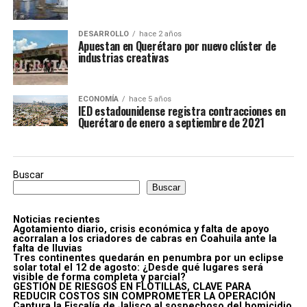
DESARROLLO
hace 2 años
Apuestan en Querétaro por nuevo clúster de
industrias creativas
ECONOMÍA
hace 5 años
IED estadounidense registra contracciones en
Querétaro de enero a septiembre de 2021
Buscar
Buscar
Noticias recientes
Agotamiento diario, crisis económica y falta de apoyo
acorralan a los criadores de cabras en Coahuila ante la
falta de lluvias
Tres continentes quedarán en penumbra por un eclipse
solar total el 12 de agosto: ¿Desde qué lugares será
visible de forma completa y parcial?
GESTIÓN DE RIESGOS EN FLOTILLAS, CLAVE PARA
REDUCIR COSTOS SIN COMPROMETER LA OPERACIÓN
Captura la Fiscalía de Jalisco al sospechoso del homicidio