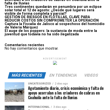
falta de lluvias
Tres continentes quedarán en penumbra por un eclipse
solar total el 12 de agosto: ¿Desde qué lugares será
visible de forma completa y parcial?
GESTIÓN DE RIESGOS EN FLOTILLAS, CLAVE PARA
REDUCIR COSTOS SIN COMPROMETER LA OPERACIÓN
Captura la Fiscalía de Jalisco al sospechoso del homicidio
de Valeria Márquez
El auge de los poppers: la sustancia de moda entre la
juventud que todavía no ha sido ilegalizada
Comentarios recientes
No hay comentarios que mostrar.
ADVERTISEMENT
MÁS RECIENTES
EN TENDENCIA
VIDEOS
UNCATEGORIZED
2 días ago
Agotamiento diario, crisis económica y falta de
apoyo acorralan a los criadores de cabras en
Coahuila ante la falta de lluvias
INTERNACIONAL
3 días ago