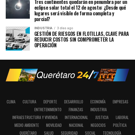
Tres continentes quedarán en penumbra por un
eclipse solar total el 12 de agosto: ¿Desde qué
lugares será visible de forma completa y
parcial?
INDUSTRIA
3 días ago
GESTIÓN DE RIESGOS EN FLOTILLAS, CLAVE PARA
REDUCIR COSTOS SIN COMPROMETER LA
OPERACIÓN
CLIMA
CULTURA
DEPORTE
DESARROLLO
ECONOMÍA
EMPRESAS
ENTRETENIMIENTO
FINANZAS
INDUSTRIA
INFRAESTRUCTURA Y VIVIENDA
INTERNACIONAL
JUSTICIA
LABORAL
MEDIO AMBIENTE
MOVILIDAD
NACIONAL
NEGOCIOS
POLÍTICA
QUERÉTARO
SALUD
SEGURIDAD
SOCIAL
TECNOLOGÍA