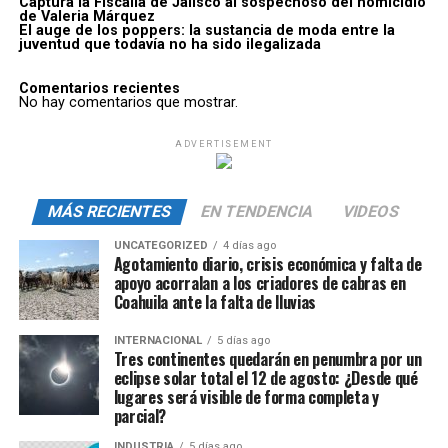
Captura la Fiscalía de Jalisco al sospechoso del homicidio
de Valeria Márquez
El auge de los poppers: la sustancia de moda entre la
juventud que todavía no ha sido ilegalizada
Comentarios recientes
No hay comentarios que mostrar.
ADVERTISEMENT
MÁS RECIENTES
EN TENDENCIA
VIDEOS
UNCATEGORIZED
4 días ago
Agotamiento diario, crisis económica y falta de
apoyo acorralan a los criadores de cabras en
Coahuila ante la falta de lluvias
INTERNACIONAL
5 días ago
Tres continentes quedarán en penumbra por un
eclipse solar total el 12 de agosto: ¿Desde qué
lugares será visible de forma completa y
parcial?
INDUSTRIA
5 días ago