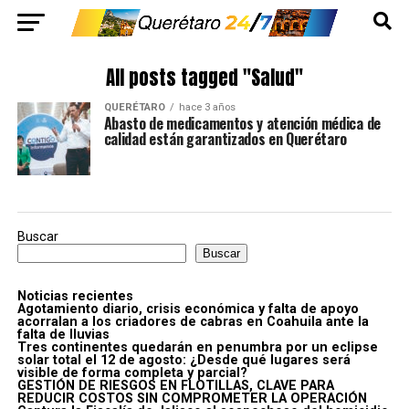
All posts tagged "Salud"
QUERÉTARO
hace 3 años
Abasto de medicamentos y atención médica de
calidad están garantizados en Querétaro
Buscar
Buscar
Noticias recientes
Agotamiento diario, crisis económica y falta de apoyo
acorralan a los criadores de cabras en Coahuila ante la
falta de lluvias
Tres continentes quedarán en penumbra por un eclipse
solar total el 12 de agosto: ¿Desde qué lugares será
visible de forma completa y parcial?
GESTIÓN DE RIESGOS EN FLOTILLAS, CLAVE PARA
REDUCIR COSTOS SIN COMPROMETER LA OPERACIÓN