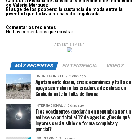
Captura la Fiscalía de Jalisco al sospechoso del homicidio
de Valeria Márquez
El auge de los poppers: la sustancia de moda entre la
juventud que todavía no ha sido ilegalizada
Comentarios recientes
No hay comentarios que mostrar.
ADVERTISEMENT
MÁS RECIENTES
EN TENDENCIA
VIDEOS
UNCATEGORIZED
2 días ago
Agotamiento diario, crisis económica y falta de
apoyo acorralan a los criadores de cabras en
Coahuila ante la falta de lluvias
INTERNACIONAL
3 días ago
Tres continentes quedarán en penumbra por un
eclipse solar total el 12 de agosto: ¿Desde qué
lugares será visible de forma completa y
parcial?
INDUSTRIA
3 días ago