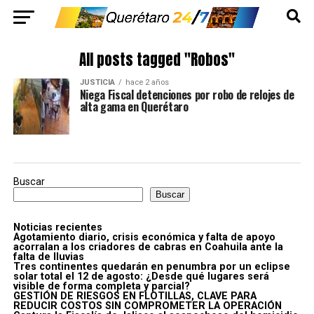
All posts tagged "Robos"
JUSTICIA
hace 2 años
Niega Fiscal detenciones por robo de relojes de
alta gama en Querétaro
Buscar
Buscar
Noticias recientes
Agotamiento diario, crisis económica y falta de apoyo
acorralan a los criadores de cabras en Coahuila ante la
falta de lluvias
Tres continentes quedarán en penumbra por un eclipse
solar total el 12 de agosto: ¿Desde qué lugares será
visible de forma completa y parcial?
GESTIÓN DE RIESGOS EN FLOTILLAS, CLAVE PARA
REDUCIR COSTOS SIN COMPROMETER LA OPERACIÓN