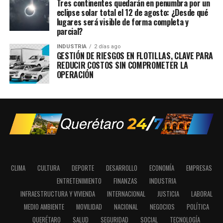
Tres continentes quedarán en penumbra por un
eclipse solar total el 12 de agosto: ¿Desde qué
lugares será visible de forma completa y
parcial?
INDUSTRIA
2 días ago
GESTIÓN DE RIESGOS EN FLOTILLAS, CLAVE PARA
REDUCIR COSTOS SIN COMPROMETER LA
OPERACIÓN
CLIMA
CULTURA
DEPORTE
DESARROLLO
ECONOMÍA
EMPRESAS
ENTRETENIMIENTO
FINANZAS
INDUSTRIA
INFRAESTRUCTURA Y VIVIENDA
INTERNACIONAL
JUSTICIA
LABORAL
MEDIO AMBIENTE
MOVILIDAD
NACIONAL
NEGOCIOS
POLÍTICA
QUERÉTARO
SALUD
SEGURIDAD
SOCIAL
TECNOLOGÍA