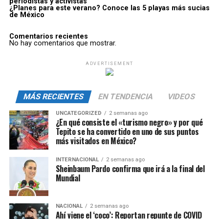
periodistas y activistas
¿Planes para este verano? Conoce las 5 playas más sucias
de México
Comentarios recientes
No hay comentarios que mostrar.
ADVERTISEMENT
MÁS RECIENTES
EN TENDENCIA
VIDEOS
UNCATEGORIZED
2 semanas ago
¿En qué consiste el «turismo negro» y por qué
Tepito se ha convertido en uno de sus puntos
más visitados en México?
INTERNACIONAL
2 semanas ago
Sheinbaum Pardo confirma que irá a la final del
Mundial
NACIONAL
2 semanas ago
Ahí viene el ‘coco’: Reportan repunte de COVID