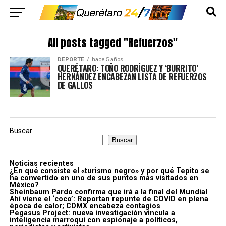
All posts tagged "Refuerzos"
DEPORTE
hace 5 años
QUERÉTARO: TOÑO RODRÍGUEZ Y ‘BURRITO’
HERNÁNDEZ ENCABEZAN LISTA DE REFUERZOS
DE GALLOS
Buscar
Buscar
Noticias recientes
¿En qué consiste el «turismo negro» y por qué Tepito se
ha convertido en uno de sus puntos más visitados en
México?
Sheinbaum Pardo confirma que irá a la final del Mundial
Ahí viene el ‘coco’: Reportan repunte de COVID en plena
época de calor; CDMX encabeza contagios
Pegasus Project: nueva investigación vincula a
inteligencia marroquí con espionaje a políticos,