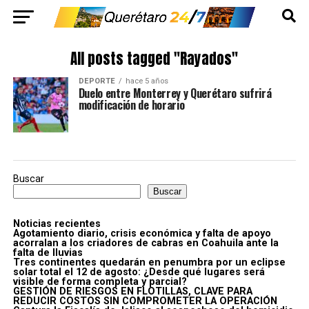
All posts tagged "Rayados"
DEPORTE
hace 5 años
Duelo entre Monterrey y Querétaro sufrirá
modificación de horario
Buscar
Buscar
Noticias recientes
Agotamiento diario, crisis económica y falta de apoyo
acorralan a los criadores de cabras en Coahuila ante la
falta de lluvias
Tres continentes quedarán en penumbra por un eclipse
solar total el 12 de agosto: ¿Desde qué lugares será
visible de forma completa y parcial?
GESTIÓN DE RIESGOS EN FLOTILLAS, CLAVE PARA
REDUCIR COSTOS SIN COMPROMETER LA OPERACIÓN