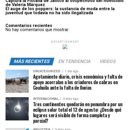
Captura la Fiscalía de Jalisco al sospechoso del homicidio
de Valeria Márquez
El auge de los poppers: la sustancia de moda entre la
juventud que todavía no ha sido ilegalizada
Comentarios recientes
No hay comentarios que mostrar.
ADVERTISEMENT
MÁS RECIENTES
EN TENDENCIA
VIDEOS
UNCATEGORIZED
1 día ago
Agotamiento diario, crisis económica y falta de
apoyo acorralan a los criadores de cabras en
Coahuila ante la falta de lluvias
INTERNACIONAL
3 días ago
Tres continentes quedarán en penumbra por un
eclipse solar total el 12 de agosto: ¿Desde qué
lugares será visible de forma completa y
parcial?
INDUSTRIA
3 días ago