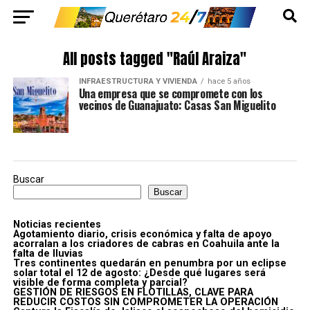
All posts tagged "Raúl Araiza"
INFRAESTRUCTURA Y VIVIENDA
hace 5 años
Una empresa que se compromete con los
vecinos de Guanajuato: Casas San Miguelito
Buscar
Buscar
Noticias recientes
Agotamiento diario, crisis económica y falta de apoyo
acorralan a los criadores de cabras en Coahuila ante la
falta de lluvias
Tres continentes quedarán en penumbra por un eclipse
solar total el 12 de agosto: ¿Desde qué lugares será
visible de forma completa y parcial?
GESTIÓN DE RIESGOS EN FLOTILLAS, CLAVE PARA
REDUCIR COSTOS SIN COMPROMETER LA OPERACIÓN