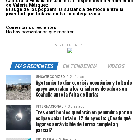
Captura la Fiscalía de Jalisco al sospechoso del homicidio
de Valeria Márquez
El auge de los poppers: la sustancia de moda entre la
juventud que todavía no ha sido ilegalizada
Comentarios recientes
No hay comentarios que mostrar.
ADVERTISEMENT
MÁS RECIENTES
EN TENDENCIA
VIDEOS
UNCATEGORIZED
2 días ago
Agotamiento diario, crisis económica y falta de
apoyo acorralan a los criadores de cabras en
Coahuila ante la falta de lluvias
INTERNACIONAL
3 días ago
Tres continentes quedarán en penumbra por un
eclipse solar total el 12 de agosto: ¿Desde qué
lugares será visible de forma completa y
parcial?
INDUSTRIA
3 días ago