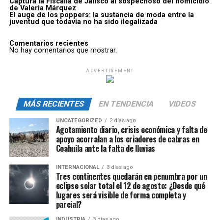
Captura la Fiscalía de Jalisco al sospechoso del homicidio
de Valeria Márquez
El auge de los poppers: la sustancia de moda entre la
juventud que todavía no ha sido ilegalizada
Comentarios recientes
No hay comentarios que mostrar.
ADVERTISEMENT
MÁS RECIENTES
EN TENDENCIA
VIDEOS
UNCATEGORIZED
2 días ago
Agotamiento diario, crisis económica y falta de
apoyo acorralan a los criadores de cabras en
Coahuila ante la falta de lluvias
INTERNACIONAL
3 días ago
Tres continentes quedarán en penumbra por un
eclipse solar total el 12 de agosto: ¿Desde qué
lugares será visible de forma completa y
parcial?
INDUSTRIA
3 días ago