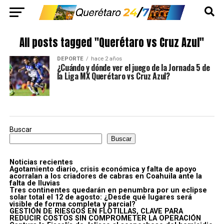
All posts tagged "Querétaro vs Cruz Azul"
DEPORTE
hace 2 años
¿Cuándo y dónde ver el juego de la Jornada 5 de
la Liga MX Querétaro vs Cruz Azul?
Buscar
Buscar
Noticias recientes
Agotamiento diario, crisis económica y falta de apoyo
acorralan a los criadores de cabras en Coahuila ante la
falta de lluvias
Tres continentes quedarán en penumbra por un eclipse
solar total el 12 de agosto: ¿Desde qué lugares será
visible de forma completa y parcial?
GESTIÓN DE RIESGOS EN FLOTILLAS, CLAVE PARA
REDUCIR COSTOS SIN COMPROMETER LA OPERACIÓN