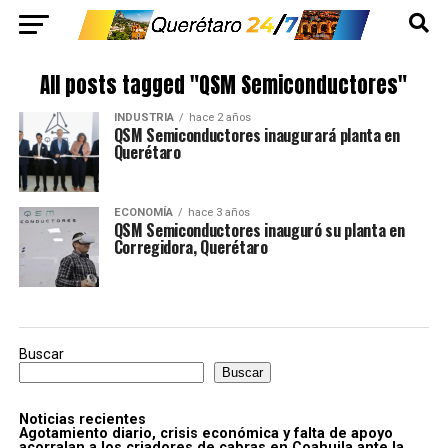
All posts tagged "QSM Semiconductores"
INDUSTRIA
hace 2 años
QSM Semiconductores inaugurará planta en
Querétaro
ECONOMÍA
hace 3 años
QSM Semiconductores inauguró su planta en
Corregidora, Querétaro
Buscar
Buscar
Noticias recientes
Agotamiento diario, crisis económica y falta de apoyo
acorralan a los criadores de cabras en Coahuila ante la