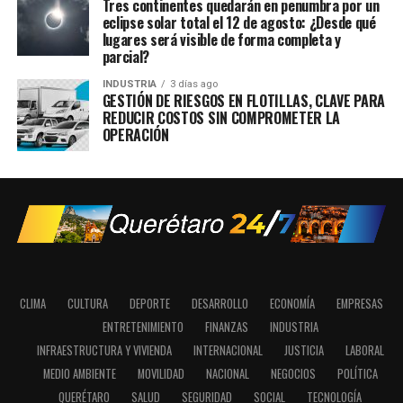
Tres continentes quedarán en penumbra por un
eclipse solar total el 12 de agosto: ¿Desde qué
lugares será visible de forma completa y
parcial?
INDUSTRIA
3 días ago
GESTIÓN DE RIESGOS EN FLOTILLAS, CLAVE PARA
REDUCIR COSTOS SIN COMPROMETER LA
OPERACIÓN
CLIMA
CULTURA
DEPORTE
DESARROLLO
ECONOMÍA
EMPRESAS
ENTRETENIMIENTO
FINANZAS
INDUSTRIA
INFRAESTRUCTURA Y VIVIENDA
INTERNACIONAL
JUSTICIA
LABORAL
MEDIO AMBIENTE
MOVILIDAD
NACIONAL
NEGOCIOS
POLÍTICA
QUERÉTARO
SALUD
SEGURIDAD
SOCIAL
TECNOLOGÍA