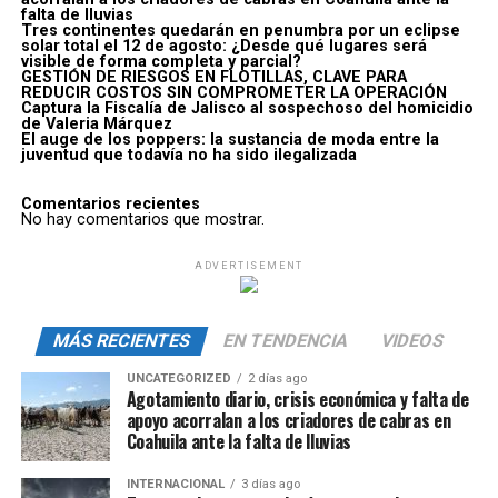
falta de lluvias
Tres continentes quedarán en penumbra por un eclipse
solar total el 12 de agosto: ¿Desde qué lugares será
visible de forma completa y parcial?
GESTIÓN DE RIESGOS EN FLOTILLAS, CLAVE PARA
REDUCIR COSTOS SIN COMPROMETER LA OPERACIÓN
Captura la Fiscalía de Jalisco al sospechoso del homicidio
de Valeria Márquez
El auge de los poppers: la sustancia de moda entre la
juventud que todavía no ha sido ilegalizada
Comentarios recientes
No hay comentarios que mostrar.
ADVERTISEMENT
MÁS RECIENTES
EN TENDENCIA
VIDEOS
UNCATEGORIZED
2 días ago
Agotamiento diario, crisis económica y falta de
apoyo acorralan a los criadores de cabras en
Coahuila ante la falta de lluvias
INTERNACIONAL
3 días ago