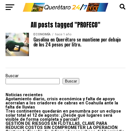
All posts tagged "PROFECO"
ECONOMÍA
hace 1 año
Gasolina en Querétaro se mantiene por debajo
de los 24 pesos por litro.
Buscar
Buscar
Noticias recientes
Agotamiento diario, crisis económica y falta de apoyo
acorralan a los criadores de cabras en Coahuila ante la
falta de lluvias
Tres continentes quedarán en penumbra por un eclipse
solar total el 12 de agosto: ¿Desde qué lugares será
visible de forma completa y parcial?
GESTIÓN DE RIESGOS EN FLOTILLAS, CLAVE PARA
REDUCIR COSTOS SIN COMPROMETER LA OPERACIÓN