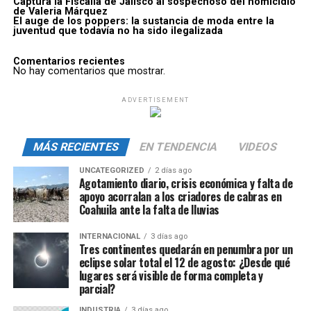
Captura la Fiscalía de Jalisco al sospechoso del homicidio
de Valeria Márquez
El auge de los poppers: la sustancia de moda entre la
juventud que todavía no ha sido ilegalizada
Comentarios recientes
No hay comentarios que mostrar.
ADVERTISEMENT
MÁS RECIENTES
EN TENDENCIA
VIDEOS
UNCATEGORIZED
2 días ago
Agotamiento diario, crisis económica y falta de
apoyo acorralan a los criadores de cabras en
Coahuila ante la falta de lluvias
INTERNACIONAL
3 días ago
Tres continentes quedarán en penumbra por un
eclipse solar total el 12 de agosto: ¿Desde qué
lugares será visible de forma completa y
parcial?
INDUSTRIA
3 días ago