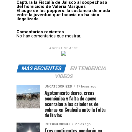
Captura la Fiscalía de Jalisco al sospechoso
del homicidio de Valeria Márquez
El auge de los poppers: la sustancia de moda
entre la juventud que todavía no ha sido
ilegalizada
Comentarios recientes
No hay comentarios que mostrar.
ADVERTISEMENT
MÁS RECIENTES
EN TENDENCIA
VIDEOS
UNCATEGORIZED
17 horas ago
Agotamiento diario, crisis
económica y falta de apoyo
acorralan a los criadores de
cabras en Coahuila ante la falta
de lluvias
INTERNACIONAL
2 días ago
Tres continentes quedarán en