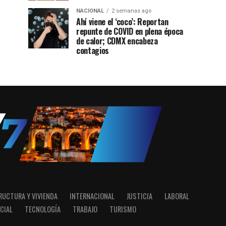
NACIONAL
2 semanas ago
Ahí viene el ‘coco’: Reportan
repunte de COVID en plena época
de calor; CDMX encabeza
contagios
RUCTURA Y VIVIENDA
INTERNACIONAL
JUSTICIA
LABORAL
CIAL
TECNOLOGÍA
TRABAJO
TURISMO