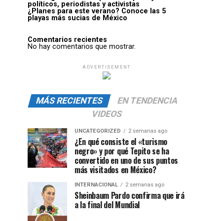
políticos, periodistas y activistas
¿Planes para este verano? Conoce las 5
playas más sucias de México
Comentarios recientes
No hay comentarios que mostrar.
ADVERTISEMENT
MÁS RECIENTES
EN TENDENCIA
VIDEOS
UNCATEGORIZED
2 semanas ago
¿En qué consiste el «turismo
negro» y por qué Tepito se ha
convertido en uno de sus puntos
más visitados en México?
INTERNACIONAL
2 semanas ago
Sheinbaum Pardo confirma que irá
a la final del Mundial