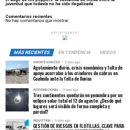
juventud que todavía no ha sido ilegalizada
Comentarios recientes
No hay comentarios que mostrar.
ADVERTISEMENT
MÁS RECIENTES
EN TENDENCIA
VIDEOS
UNCATEGORIZED
3 días ago
Agotamiento diario, crisis económica y falta de
apoyo acorralan a los criadores de cabras en
Coahuila ante la falta de lluvias
INTERNACIONAL
4 días ago
Tres continentes quedarán en penumbra por un
eclipse solar total el 12 de agosto: ¿Desde qué
lugares será visible de forma completa y
parcial?
INDUSTRIA
5 días ago
GESTIÓN DE RIESGOS EN FLOTILLAS, CLAVE PARA