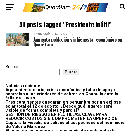
All posts tagged "Presidente inútil"
ECONOMÍA
hace 5 años
Aumenta población sin bienestar económico en
Querétaro
Buscar
Buscar
Noticias recientes
Agotamiento diario, crisis económica y falta de apoyo
acorralan a los criadores de cabras en Coahuila ante la
falta de lluvias
Tres continentes quedarán en penumbra por un eclipse
solar total el 12 de agosto: ¿Desde qué lugares será
visible de forma completa y parcial?
GESTIÓN DE RIESGOS EN FLOTILLAS, CLAVE PARA
REDUCIR COSTOS SIN COMPROMETER LA OPERACIÓN
Captura la Fiscalía de Jalisco al sospechoso del homicidio
de Valeria Márquez
El auge de los poppers: la sustancia de moda entre la