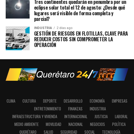
Tres continentes quedarán en penumbra por un
eclipse solar total el 12 de agosto: ¿Desde qué
lugares será visible de forma completa y
parcial?
INDUSTRIA
2 días ago
GESTIÓN DE RIESGOS EN FLOTILLAS, CLAVE PARA
REDUCIR COSTOS SIN COMPROMETER LA
OPERACIÓN
CLIMA
CULTURA
DEPORTE
DESARROLLO
ECONOMÍA
EMPRESAS
ENTRETENIMIENTO
FINANZAS
INDUSTRIA
INFRAESTRUCTURA Y VIVIENDA
INTERNACIONAL
JUSTICIA
LABORAL
MEDIO AMBIENTE
MOVILIDAD
NACIONAL
NEGOCIOS
POLÍTICA
QUERÉTARO
SALUD
SEGURIDAD
SOCIAL
TECNOLOGÍA