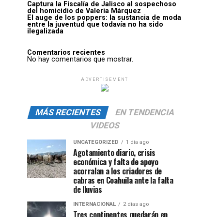
Captura la Fiscalía de Jalisco al sospechoso
del homicidio de Valeria Márquez
El auge de los poppers: la sustancia de moda
entre la juventud que todavía no ha sido
ilegalizada
Comentarios recientes
No hay comentarios que mostrar.
ADVERTISEMENT
MÁS RECIENTES
EN TENDENCIA
VIDEOS
UNCATEGORIZED
1 día ago
Agotamiento diario, crisis
económica y falta de apoyo
acorralan a los criadores de
cabras en Coahuila ante la falta
de lluvias
INTERNACIONAL
2 días ago
Tres continentes quedarán en