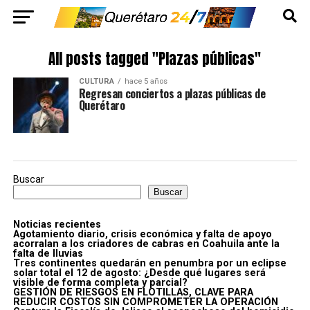
All posts tagged "Plazas públicas"
CULTURA
hace 5 años
Regresan conciertos a plazas públicas de
Querétaro
Buscar
Buscar
Noticias recientes
Agotamiento diario, crisis económica y falta de apoyo
acorralan a los criadores de cabras en Coahuila ante la
falta de lluvias
Tres continentes quedarán en penumbra por un eclipse
solar total el 12 de agosto: ¿Desde qué lugares será
visible de forma completa y parcial?
GESTIÓN DE RIESGOS EN FLOTILLAS, CLAVE PARA
REDUCIR COSTOS SIN COMPROMETER LA OPERACIÓN