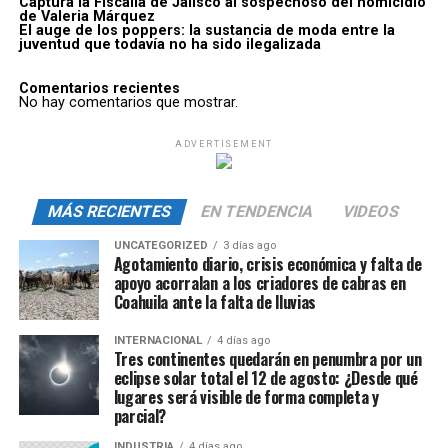
Captura la Fiscalía de Jalisco al sospechoso del homicidio
de Valeria Márquez
El auge de los poppers: la sustancia de moda entre la
juventud que todavía no ha sido ilegalizada
Comentarios recientes
No hay comentarios que mostrar.
ADVERTISEMENT
MÁS RECIENTES
EN TENDENCIA
VIDEOS
UNCATEGORIZED
3 días ago
Agotamiento diario, crisis económica y falta de
apoyo acorralan a los criadores de cabras en
Coahuila ante la falta de lluvias
INTERNACIONAL
4 días ago
Tres continentes quedarán en penumbra por un
eclipse solar total el 12 de agosto: ¿Desde qué
lugares será visible de forma completa y
parcial?
INDUSTRIA
4 días ago