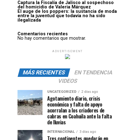
Captura la Fiscalía de Jalisco al sospechoso
del homicidio de Valeria Márquez
El auge de los poppers: la sustancia de moda
entre la juventud que todavía no ha sido
ilegalizada
Comentarios recientes
No hay comentarios que mostrar.
ADVERTISEMENT
MÁS RECIENTES
EN TENDENCIA
VIDEOS
UNCATEGORIZED
2 días ago
Agotamiento diario, crisis
económica y falta de apoyo
acorralan a los criadores de
cabras en Coahuila ante la falta
de lluvias
INTERNACIONAL
3 días ago
Tres continentes quedarán en