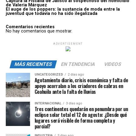
Captura la Fiscalía de Jalisco al sospechoso del homicidio
de Valeria Márquez
El auge de los poppers: la sustancia de moda entre la
juventud que todavía no ha sido ilegalizada
Comentarios recientes
No hay comentarios que mostrar.
ADVERTISEMENT
MÁS RECIENTES
EN TENDENCIA
VIDEOS
UNCATEGORIZED
2 días ago
Agotamiento diario, crisis económica y falta de
apoyo acorralan a los criadores de cabras en
Coahuila ante la falta de lluvias
INTERNACIONAL
3 días ago
Tres continentes quedarán en penumbra por un
eclipse solar total el 12 de agosto: ¿Desde qué
lugares será visible de forma completa y
parcial?
INDUSTRIA
3 días ago