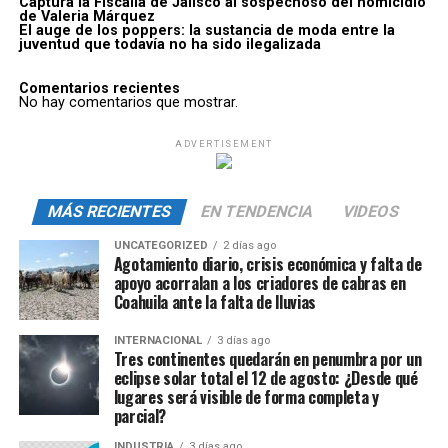
Captura la Fiscalía de Jalisco al sospechoso del homicidio
de Valeria Márquez
El auge de los poppers: la sustancia de moda entre la
juventud que todavía no ha sido ilegalizada
Comentarios recientes
No hay comentarios que mostrar.
ADVERTISEMENT
MÁS RECIENTES
EN TENDENCIA
VIDEOS
UNCATEGORIZED
2 días ago
Agotamiento diario, crisis económica y falta de
apoyo acorralan a los criadores de cabras en
Coahuila ante la falta de lluvias
INTERNACIONAL
3 días ago
Tres continentes quedarán en penumbra por un
eclipse solar total el 12 de agosto: ¿Desde qué
lugares será visible de forma completa y
parcial?
INDUSTRIA
3 días ago