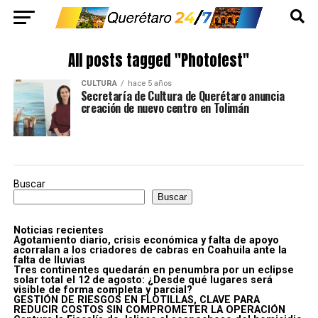
All posts tagged "Photofest"
CULTURA
hace 5 años
Secretaría de Cultura de Querétaro anuncia
creación de nuevo centro en Tolimán
Buscar
Buscar
Noticias recientes
Agotamiento diario, crisis económica y falta de apoyo
acorralan a los criadores de cabras en Coahuila ante la
falta de lluvias
Tres continentes quedarán en penumbra por un eclipse
solar total el 12 de agosto: ¿Desde qué lugares será
visible de forma completa y parcial?
GESTIÓN DE RIESGOS EN FLOTILLAS, CLAVE PARA
REDUCIR COSTOS SIN COMPROMETER LA OPERACIÓN