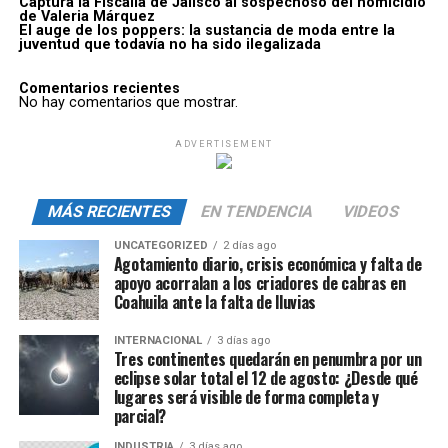
Captura la Fiscalía de Jalisco al sospechoso del homicidio
de Valeria Márquez
El auge de los poppers: la sustancia de moda entre la
juventud que todavía no ha sido ilegalizada
Comentarios recientes
No hay comentarios que mostrar.
ADVERTISEMENT
MÁS RECIENTES
EN TENDENCIA
VIDEOS
UNCATEGORIZED
2 días ago
Agotamiento diario, crisis económica y falta de
apoyo acorralan a los criadores de cabras en
Coahuila ante la falta de lluvias
INTERNACIONAL
3 días ago
Tres continentes quedarán en penumbra por un
eclipse solar total el 12 de agosto: ¿Desde qué
lugares será visible de forma completa y
parcial?
INDUSTRIA
3 días ago