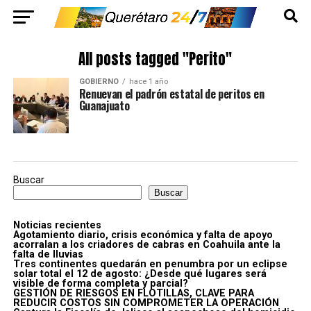
All posts tagged "Perito"
GOBIERNO
hace 1 año
Renuevan el padrón estatal de peritos en
Guanajuato
Buscar
Buscar
Noticias recientes
Agotamiento diario, crisis económica y falta de apoyo
acorralan a los criadores de cabras en Coahuila ante la
falta de lluvias
Tres continentes quedarán en penumbra por un eclipse
solar total el 12 de agosto: ¿Desde qué lugares será
visible de forma completa y parcial?
GESTIÓN DE RIESGOS EN FLOTILLAS, CLAVE PARA
REDUCIR COSTOS SIN COMPROMETER LA OPERACIÓN