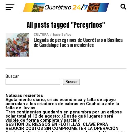
All posts tagged "Peregrinos"
CULTURA
hace 3 años
Llegada de peregrinos de Querétaro a Basílica
de Guadalupe fue sin incidentes
Buscar
Buscar
Noticias recientes
Agotamiento diario, crisis económica y falta de apoyo
acorralan a los criadores de cabras en Coahuila ante la
falta de lluvias
Tres continentes quedarán en penumbra por un eclipse
solar total el 12 de agosto: ¿Desde qué lugares será
visible de forma completa y parcial?
GESTIÓN DE RIESGOS EN FLOTILLAS, CLAVE PARA
REDUCIR COSTOS SIN COMPROMETER LA OPERACIÓN