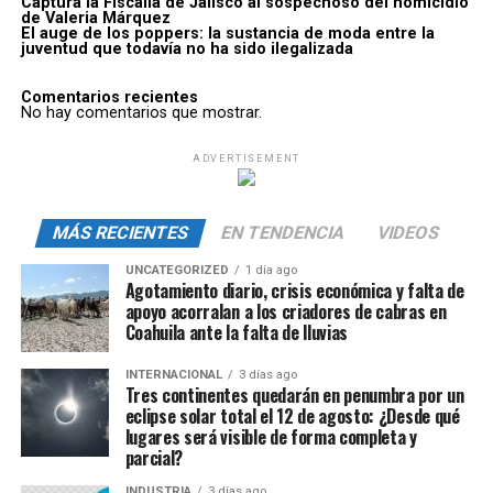
Captura la Fiscalía de Jalisco al sospechoso del homicidio
de Valeria Márquez
El auge de los poppers: la sustancia de moda entre la
juventud que todavía no ha sido ilegalizada
Comentarios recientes
No hay comentarios que mostrar.
ADVERTISEMENT
MÁS RECIENTES
EN TENDENCIA
VIDEOS
UNCATEGORIZED
1 día ago
Agotamiento diario, crisis económica y falta de
apoyo acorralan a los criadores de cabras en
Coahuila ante la falta de lluvias
INTERNACIONAL
3 días ago
Tres continentes quedarán en penumbra por un
eclipse solar total el 12 de agosto: ¿Desde qué
lugares será visible de forma completa y
parcial?
INDUSTRIA
3 días ago