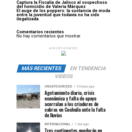
Captura la Fiscalía de Jalisco al sospechoso
del homicidio de Valeria Márquez
El auge de los poppers: la sustancia de moda
entre la juventud que todavía no ha sido
ilegalizada
Comentarios recientes
No hay comentarios que mostrar.
ADVERTISEMENT
MÁS RECIENTES
EN TENDENCIA
VIDEOS
UNCATEGORIZED
3 horas ago
Agotamiento diario, crisis
económica y falta de apoyo
acorralan a los criadores de
cabras en Coahuila ante la falta
de lluvias
INTERNACIONAL
1 día ago
Tres continentes quedarán en