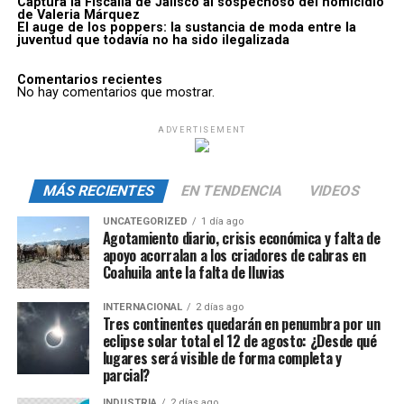
Captura la Fiscalía de Jalisco al sospechoso del homicidio
de Valeria Márquez
El auge de los poppers: la sustancia de moda entre la
juventud que todavía no ha sido ilegalizada
Comentarios recientes
No hay comentarios que mostrar.
ADVERTISEMENT
MÁS RECIENTES
EN TENDENCIA
VIDEOS
UNCATEGORIZED
1 día ago
Agotamiento diario, crisis económica y falta de
apoyo acorralan a los criadores de cabras en
Coahuila ante la falta de lluvias
INTERNACIONAL
2 días ago
Tres continentes quedarán en penumbra por un
eclipse solar total el 12 de agosto: ¿Desde qué
lugares será visible de forma completa y
parcial?
INDUSTRIA
2 días ago