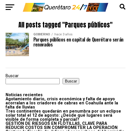
All posts tagged "Parques públicos"
GOBIERNO
hace 3 años
Parques públicos en capital de Querétaro serán
renovados
Buscar
Buscar
Noticias recientes
Agotamiento diario, crisis económica y falta de apoyo
acorralan a los criadores de cabras en Coahuila ante la
falta de lluvias
Tres continentes quedarán en penumbra por un eclipse
solar total el 12 de agosto: ¿Desde qué lugares será
visible de forma completa y parcial?
GESTIÓN DE RIESGOS EN FLOTILLAS, CLAVE PARA
REDUCIR COSTOS SIN COMPROMETER LA OPERACIÓN