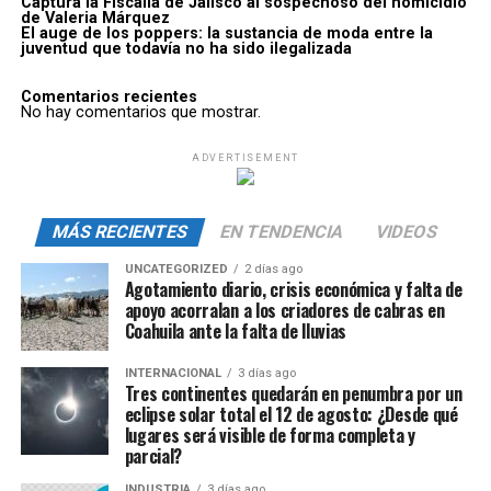
Captura la Fiscalía de Jalisco al sospechoso del homicidio
de Valeria Márquez
El auge de los poppers: la sustancia de moda entre la
juventud que todavía no ha sido ilegalizada
Comentarios recientes
No hay comentarios que mostrar.
ADVERTISEMENT
MÁS RECIENTES
EN TENDENCIA
VIDEOS
UNCATEGORIZED
2 días ago
Agotamiento diario, crisis económica y falta de
apoyo acorralan a los criadores de cabras en
Coahuila ante la falta de lluvias
INTERNACIONAL
3 días ago
Tres continentes quedarán en penumbra por un
eclipse solar total el 12 de agosto: ¿Desde qué
lugares será visible de forma completa y
parcial?
INDUSTRIA
3 días ago