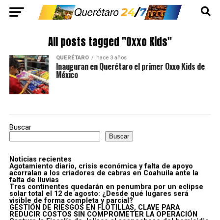
All posts tagged "Oxxo Kids"
QUERÉTARO
hace 3 años
Inauguran en Querétaro el primer Oxxo Kids de
México
Buscar
Buscar
Noticias recientes
Agotamiento diario, crisis económica y falta de apoyo
acorralan a los criadores de cabras en Coahuila ante la
falta de lluvias
Tres continentes quedarán en penumbra por un eclipse
solar total el 12 de agosto: ¿Desde qué lugares será
visible de forma completa y parcial?
GESTIÓN DE RIESGOS EN FLOTILLAS, CLAVE PARA
REDUCIR COSTOS SIN COMPROMETER LA OPERACIÓN