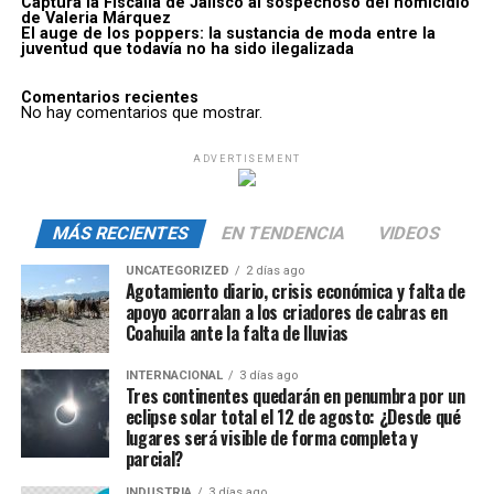
Captura la Fiscalía de Jalisco al sospechoso del homicidio
de Valeria Márquez
El auge de los poppers: la sustancia de moda entre la
juventud que todavía no ha sido ilegalizada
Comentarios recientes
No hay comentarios que mostrar.
ADVERTISEMENT
MÁS RECIENTES
EN TENDENCIA
VIDEOS
UNCATEGORIZED
2 días ago
Agotamiento diario, crisis económica y falta de
apoyo acorralan a los criadores de cabras en
Coahuila ante la falta de lluvias
INTERNACIONAL
3 días ago
Tres continentes quedarán en penumbra por un
eclipse solar total el 12 de agosto: ¿Desde qué
lugares será visible de forma completa y
parcial?
INDUSTRIA
3 días ago