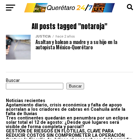
All posts tagged "notaroja"
JUSTICIA
hace 2 años
Asaltan y balean a madre y a su hijo en la
autopista México-Querétaro
Buscar
Buscar
Noticias recientes
Agotamiento diario, crisis económica y falta de apoyo
acorralan a los criadores de cabras en Coahuila ante la
falta de lluvias
Tres continentes quedarán en penumbra por un eclipse
solar total el 12 de agosto: ¿Desde qué lugares será
visible de forma completa y parcial?
GESTIÓN DE RIESGOS EN FLOTILLAS, CLAVE PARA
REDUCIR COSTOS SIN COMPROMETER LA OPERACIÓN