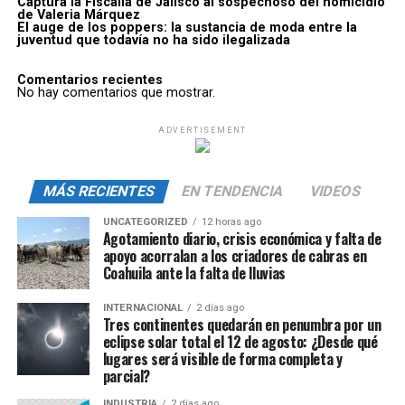
Captura la Fiscalía de Jalisco al sospechoso del homicidio
de Valeria Márquez
El auge de los poppers: la sustancia de moda entre la
juventud que todavía no ha sido ilegalizada
Comentarios recientes
No hay comentarios que mostrar.
ADVERTISEMENT
MÁS RECIENTES
EN TENDENCIA
VIDEOS
UNCATEGORIZED
12 horas ago
Agotamiento diario, crisis económica y falta de
apoyo acorralan a los criadores de cabras en
Coahuila ante la falta de lluvias
INTERNACIONAL
2 días ago
Tres continentes quedarán en penumbra por un
eclipse solar total el 12 de agosto: ¿Desde qué
lugares será visible de forma completa y
parcial?
INDUSTRIA
2 días ago