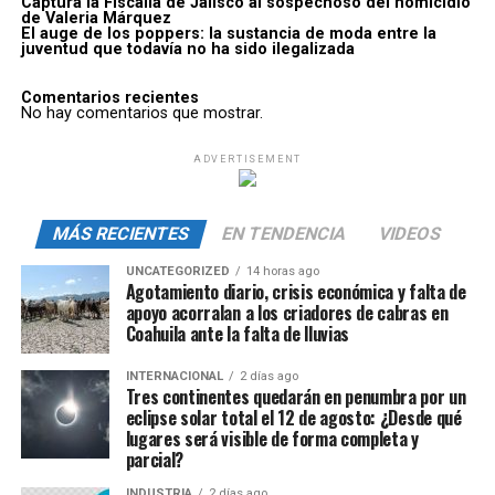
Captura la Fiscalía de Jalisco al sospechoso del homicidio
de Valeria Márquez
El auge de los poppers: la sustancia de moda entre la
juventud que todavía no ha sido ilegalizada
Comentarios recientes
No hay comentarios que mostrar.
ADVERTISEMENT
MÁS RECIENTES
EN TENDENCIA
VIDEOS
UNCATEGORIZED
14 horas ago
Agotamiento diario, crisis económica y falta de
apoyo acorralan a los criadores de cabras en
Coahuila ante la falta de lluvias
INTERNACIONAL
2 días ago
Tres continentes quedarán en penumbra por un
eclipse solar total el 12 de agosto: ¿Desde qué
lugares será visible de forma completa y
parcial?
INDUSTRIA
2 días ago