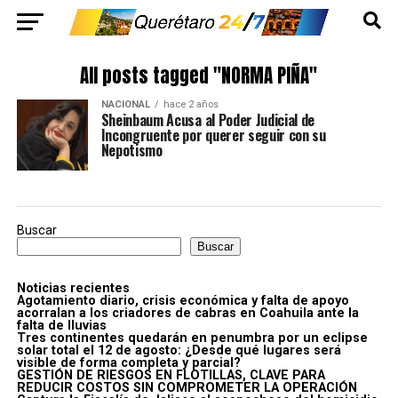
All posts tagged "NORMA PIÑA"
NACIONAL
hace 2 años
Sheinbaum Acusa al Poder Judicial de
Incongruente por querer seguir con su
Nepotismo
Buscar
Buscar
Noticias recientes
Agotamiento diario, crisis económica y falta de apoyo
acorralan a los criadores de cabras en Coahuila ante la
falta de lluvias
Tres continentes quedarán en penumbra por un eclipse
solar total el 12 de agosto: ¿Desde qué lugares será
visible de forma completa y parcial?
GESTIÓN DE RIESGOS EN FLOTILLAS, CLAVE PARA
REDUCIR COSTOS SIN COMPROMETER LA OPERACIÓN