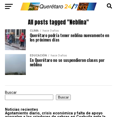
All posts tagged "Neblina"
CLIMA
hace 3 años
Querétaro podría tener neblina nuevamente en
los próximos días
EDUCACIÓN
hace 3 años
En Querétaro no se suspendieron clases por
neblina
Buscar
Buscar
Noticias recientes
Agotamiento diario, crisis económica y falta de apoyo
acorralan a los criadores de cabras en Coahuila ante la