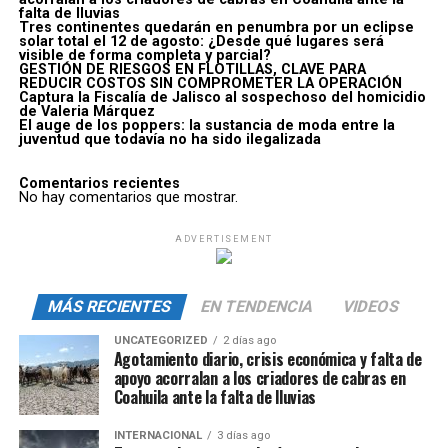
falta de lluvias
Tres continentes quedarán en penumbra por un eclipse
solar total el 12 de agosto: ¿Desde qué lugares será
visible de forma completa y parcial?
GESTIÓN DE RIESGOS EN FLOTILLAS, CLAVE PARA
REDUCIR COSTOS SIN COMPROMETER LA OPERACIÓN
Captura la Fiscalía de Jalisco al sospechoso del homicidio
de Valeria Márquez
El auge de los poppers: la sustancia de moda entre la
juventud que todavía no ha sido ilegalizada
Comentarios recientes
No hay comentarios que mostrar.
ADVERTISEMENT
MÁS RECIENTES
EN TENDENCIA
VIDEOS
UNCATEGORIZED
2 días ago
Agotamiento diario, crisis económica y falta de
apoyo acorralan a los criadores de cabras en
Coahuila ante la falta de lluvias
INTERNACIONAL
3 días ago