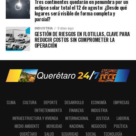
Tres continentes quedarán en penumbra por un
eclipse solar total el 12 de agosto: ¿Desde qué
lugares será visible de forma completa y
parcial?
INDUSTRIA
3 días ago
GESTIÓN DE RIESGOS EN FLOTILLAS, CLAVE PARA
REDUCIR COSTOS SIN COMPROMETER LA
OPERACIÓN
CLIMA
CULTURA
DEPORTE
DESARROLLO
ECONOMÍA
EMPRESAS
ENTRETENIMIENTO
FINANZAS
INDUSTRIA
INFRAESTRUCTURA Y VIVIENDA
INTERNACIONAL
JUSTICIA
LABORAL
MEDIO AMBIENTE
MOVILIDAD
NACIONAL
NEGOCIOS
POLÍTICA
QUERÉTARO
SALUD
SEGURIDAD
SOCIAL
TECNOLOGÍA