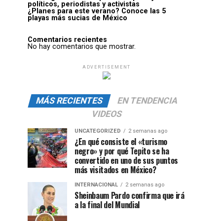
políticos, periodistas y activistas
¿Planes para este verano? Conoce las 5
playas más sucias de México
Comentarios recientes
No hay comentarios que mostrar.
ADVERTISEMENT
MÁS RECIENTES
EN TENDENCIA
VIDEOS
UNCATEGORIZED
2 semanas ago
¿En qué consiste el «turismo
negro» y por qué Tepito se ha
convertido en uno de sus puntos
más visitados en México?
INTERNACIONAL
2 semanas ago
Sheinbaum Pardo confirma que irá
a la final del Mundial