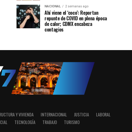
NACIONAL
2 semanas ago
Ahí viene el ‘coco’: Reportan
repunte de COVID en plena época
de calor; CDMX encabeza
contagios
RUCTURA Y VIVIENDA
INTERNACIONAL
JUSTICIA
LABORAL
CIAL
TECNOLOGÍA
TRABAJO
TURISMO