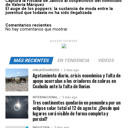
Captura la Fiscalía de Jalisco al sospechoso del homicidio
de Valeria Márquez
El auge de los poppers: la sustancia de moda entre la
juventud que todavía no ha sido ilegalizada
Comentarios recientes
No hay comentarios que mostrar.
ADVERTISEMENT
MÁS RECIENTES
EN TENDENCIA
VIDEOS
UNCATEGORIZED
2 días ago
Agotamiento diario, crisis económica y falta de
apoyo acorralan a los criadores de cabras en
Coahuila ante la falta de lluvias
INTERNACIONAL
3 días ago
Tres continentes quedarán en penumbra por un
eclipse solar total el 12 de agosto: ¿Desde qué
lugares será visible de forma completa y
parcial?
INDUSTRIA
3 días ago