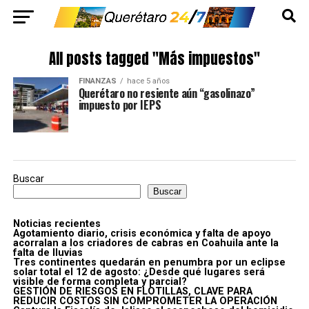
All posts tagged "Más impuestos"
FINANZAS
hace 5 años
Querétaro no resiente aún “gasolinazo”
impuesto por IEPS
Buscar
Buscar
Noticias recientes
Agotamiento diario, crisis económica y falta de apoyo
acorralan a los criadores de cabras en Coahuila ante la
falta de lluvias
Tres continentes quedarán en penumbra por un eclipse
solar total el 12 de agosto: ¿Desde qué lugares será
visible de forma completa y parcial?
GESTIÓN DE RIESGOS EN FLOTILLAS, CLAVE PARA
REDUCIR COSTOS SIN COMPROMETER LA OPERACIÓN