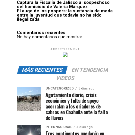
Captura la Fiscalía de Jalisco al sospechoso
del homicidio de Valeria Márquez
El auge de los poppers: la sustancia de moda
entre la juventud que todavía no ha sido
ilegalizada
Comentarios recientes
No hay comentarios que mostrar.
ADVERTISEMENT
MÁS RECIENTES
EN TENDENCIA
VIDEOS
UNCATEGORIZED
3 días ago
Agotamiento diario, crisis
económica y falta de apoyo
acorralan a los criadores de
cabras en Coahuila ante la falta
de lluvias
INTERNACIONAL
4 días ago
Tres continentes quedarán en