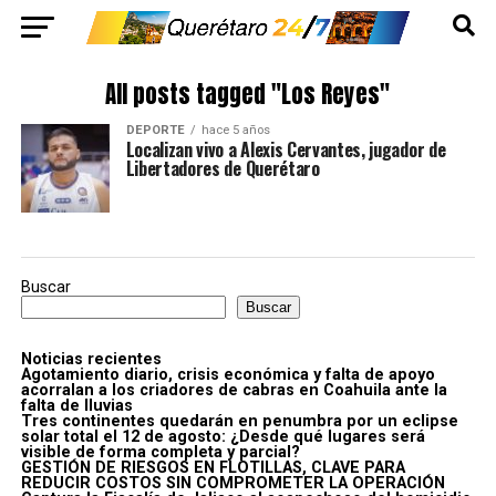
All posts tagged "Los Reyes"
DEPORTE
hace 5 años
Localizan vivo a Alexis Cervantes, jugador de
Libertadores de Querétaro
Buscar
Buscar
Noticias recientes
Agotamiento diario, crisis económica y falta de apoyo
acorralan a los criadores de cabras en Coahuila ante la
falta de lluvias
Tres continentes quedarán en penumbra por un eclipse
solar total el 12 de agosto: ¿Desde qué lugares será
visible de forma completa y parcial?
GESTIÓN DE RIESGOS EN FLOTILLAS, CLAVE PARA
REDUCIR COSTOS SIN COMPROMETER LA OPERACIÓN