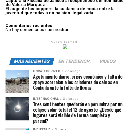
Captura la Fiscalía de Jalisco al sospechoso del homicidio
de Valeria Márquez
El auge de los poppers: la sustancia de moda entre la
juventud que todavía no ha sido ilegalizada
Comentarios recientes
No hay comentarios que mostrar.
ADVERTISEMENT
MÁS RECIENTES
EN TENDENCIA
VIDEOS
UNCATEGORIZED
2 días ago
Agotamiento diario, crisis económica y falta de
apoyo acorralan a los criadores de cabras en
Coahuila ante la falta de lluvias
INTERNACIONAL
3 días ago
Tres continentes quedarán en penumbra por un
eclipse solar total el 12 de agosto: ¿Desde qué
lugares será visible de forma completa y
parcial?
INDUSTRIA
3 días ago