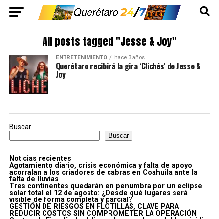
All posts tagged "Jesse & Joy"
ENTRETENIMIENTO
hace 3 años
Querétaro recibirá la gira ‘Clichés’ de Jesse &
Joy
Buscar
Buscar
Noticias recientes
Agotamiento diario, crisis económica y falta de apoyo
acorralan a los criadores de cabras en Coahuila ante la
falta de lluvias
Tres continentes quedarán en penumbra por un eclipse
solar total el 12 de agosto: ¿Desde qué lugares será
visible de forma completa y parcial?
GESTIÓN DE RIESGOS EN FLOTILLAS, CLAVE PARA
REDUCIR COSTOS SIN COMPROMETER LA OPERACIÓN