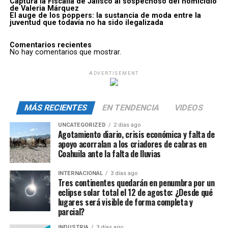
Captura la Fiscalía de Jalisco al sospechoso del homicidio
de Valeria Márquez
El auge de los poppers: la sustancia de moda entre la
juventud que todavía no ha sido ilegalizada
Comentarios recientes
No hay comentarios que mostrar.
ADVERTISEMENT
MÁS RECIENTES
EN TENDENCIA
VIDEOS
UNCATEGORIZED
2 días ago
Agotamiento diario, crisis económica y falta de
apoyo acorralan a los criadores de cabras en
Coahuila ante la falta de lluvias
INTERNACIONAL
3 días ago
Tres continentes quedarán en penumbra por un
eclipse solar total el 12 de agosto: ¿Desde qué
lugares será visible de forma completa y
parcial?
INDUSTRIA
3 días ago